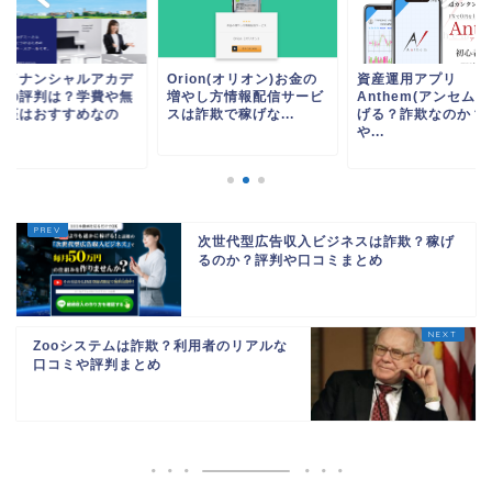
ァイナンシャルアカデ
Orion(オリオン)お金の
資産運用アプリ
ーの評判は？学費や無
増やし方情報配信サービ
Anthem(アンセム)
講座はおすすめなの
スは詐欺で稼げな...
げる？詐欺なのか？
.
や...
次世代型広告収入ビジネスは詐欺？稼げ
るのか？評判や口コミまとめ
Zooシステムは詐欺？利用者のリアルな
口コミや評判まとめ