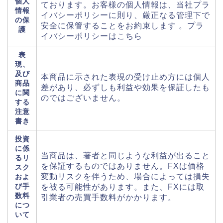
個人
ております。お客様の個人情報は、当社プラ
情報
イバシーポリシーに則り、厳正なる管理下で
の保
安全に保管することをお約束します 。プラ
護
イバシーポリシーはこちら
表
現、
及び
本商品に示された表現の受け止め方には個人
商品
差があり、必ずしも利益や効果を保証したも
に関
のではございません。
する
注意
書き
投資
に係
当商品は、著者と同じような利益が出ること
るリ
を保証するものではありません。FXは価格
スク
変動リスクを伴うため、場合によっては損失
およ
び手
を被る可能性があります。また、FXには取
数料
引業者の売買手数料がかかります。
につ
いて