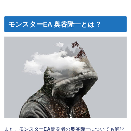
モンスターEA 奥谷隆一とは？
また、
モンスターEA
開発者の
奥谷隆一
についても解説