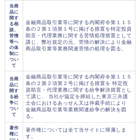
当商
品に
関す
金融商品取引業等に関する内閣府令第１１５
る相
条の２第１項第１号に掲げる措置を特定投資
談、
助言・代理業務に関する苦情処理措置として
苦情
等へ
講じ、弊社規定の元、苦情の解決により金融
の体
商品取引業等業務関連苦情の処理を図る。
制に
つい
て
金融商品取引業等に関する内閣府令第１１５
当商
条の２第２項第２号に掲げる措置を 特定投
品に
資助言・代理業務に関する紛争解決措置とし
関す
て講じ、 当社が協定を締結した東京三弁護
る紛
争に
士会におけるあっせん又は仲裁手続により
つい
金融商品取引業等業務関連紛争の解決を図
て
る。
著作
著作権については全て当サイトに帰属しま
権に
す。
つい